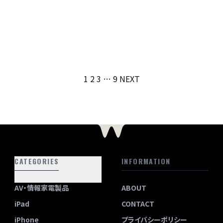
投
1
2
3
…
9
NEXT
稿
の
ペ
ー
ジ
送
CATEGORIES
り
INFORMATION
AV・情報家電製品
ABOUT
iPad
CONTACT
iPhone
プライバシーポリシー