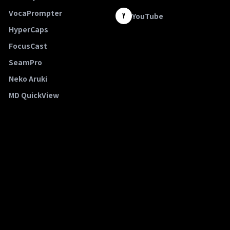
VocaPrompter
YouTube
Y
HyperCaps
FocusCast
SeamPro
Neko Aruki
MD QuickView