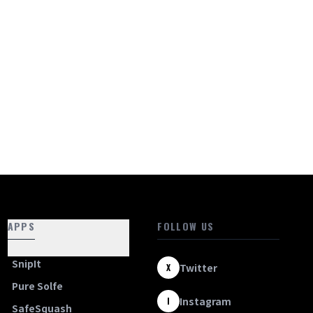
APPS
FOLLOW US
SnipIt
Twitter
X
Pure Solfe
Instagram
I
SafeSquash