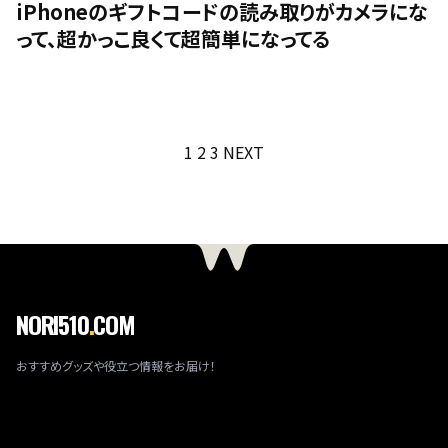
iPhoneのギフトコードの読み取りがカメラにな
って、超かっこ良くて超簡単になってる
投
1
2
3
NEXT
稿
の
ペ
ー
ジ
送
NORI510
.
COM
り
おすすめグッズや役立つ情報をお届け！