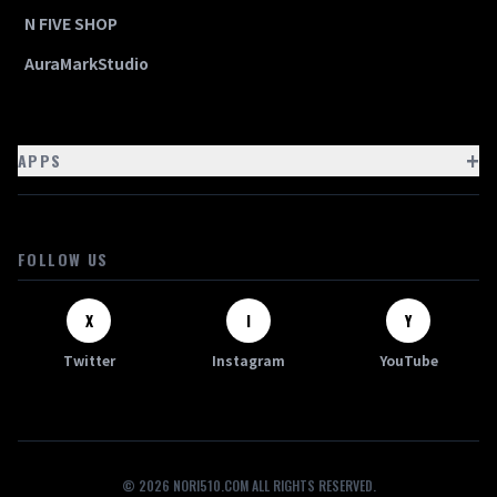
N FIVE SHOP
AuraMarkStudio
+
APPS
FOLLOW US
X
I
Y
Twitter
Instagram
YouTube
© 2026 NORI510.COM ALL RIGHTS RESERVED.