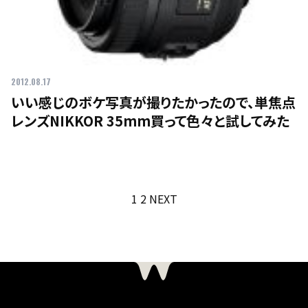
2012.08.17
いい感じのボケ写真が撮りたかったので、単焦点
レンズNIKKOR 35mm買って色々と試してみた
投
1
2
NEXT
稿
の
ペ
ー
ジ
送