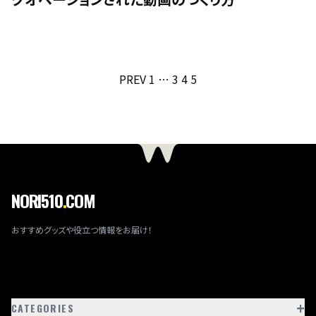
投
PREV
1
…
3
4
5
稿
の
ペ
ー
ジ
送
NORI510
.
COM
り
おすすめグッズや役立つ情報をお届け！
+
CATEGORIES