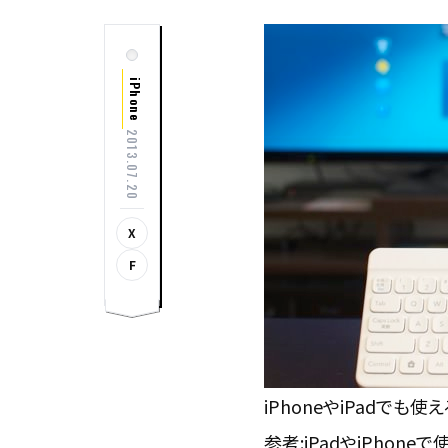
iPhone
2013.07.20
X
F
iPhoneやiPadでも
参考:
iPadやiPhon