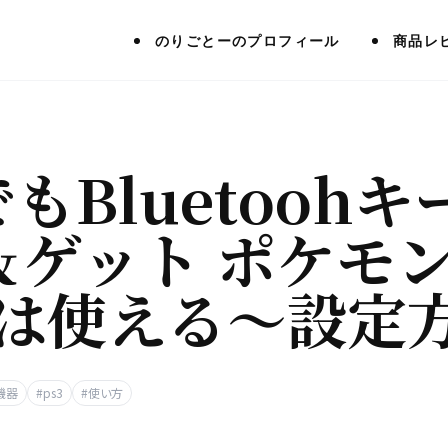
のりごとーのプロフィール
商品レ
でもBluetoo
＆ゲット ポケモ
」は使える〜設定
辺機器
#ps3
#使い方