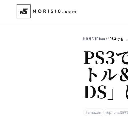
HOME
/
iPhone
/
PS3でも...
PS3
トル
DS
#amazon
#iphone周