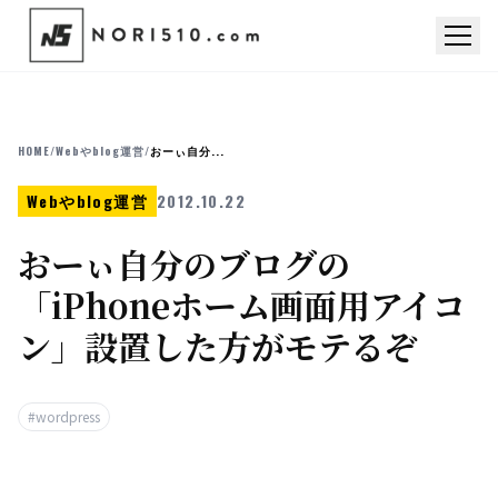
HOME
/
Webやblog運営
/
おーぃ自分...
Webやblog運営
2012.10.22
おーぃ自分のブログの
「iPhoneホーム画面用アイコ
ン」設置した方がモテるぞ
#wordpress