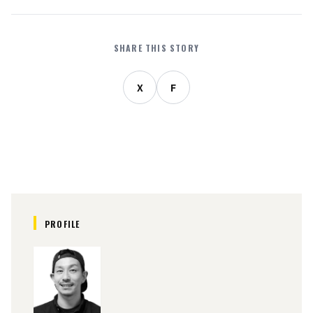
SHARE THIS STORY
X
F
PROFILE