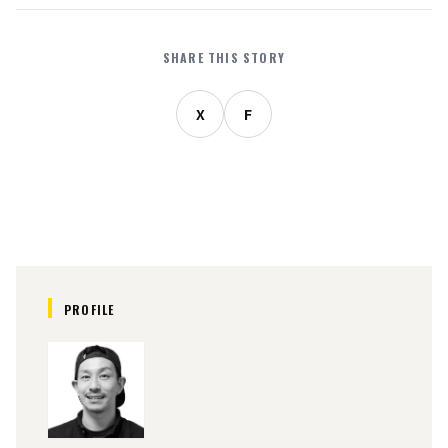
SHARE THIS STORY
X
F
PROFILE