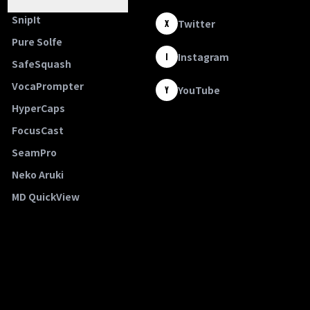
SnipIt
Twitter
X
Pure Solfe
Instagram
I
SafeSquash
VocaPrompter
YouTube
Y
HyperCaps
FocusCast
SeamPro
Neko Aruki
MD QuickView