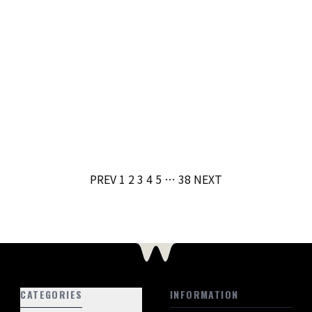
投
PREV
1
2
3
4
5
…
38
NEXT
稿
の
ペ
ー
ジ
送
CATEGORIES
り
INFORMATION