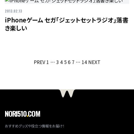
2013.02.13
iPhoneゲーム セガ「ジェットセットラジオ」落書
き楽しい
投
PREV
1
…
3
4
5
6
7
…
14
NEXT
稿
の
ペ
ー
ジ
送
NORI510
.
COM
り
おすすめグッズや役立つ情報をお届け！