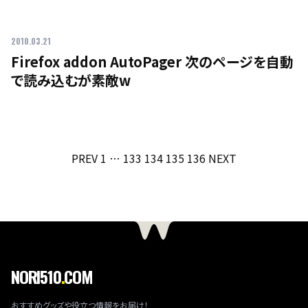
2010.03.21
Firefox addon AutoPager 次のページを自動
で読み込むが素敵w
投
PREV
1
…
133
134
135
136
NEXT
稿
の
ペ
ー
ジ
送
NORI510
.
COM
り
おすすめグッズや役立つ情報をお届け！