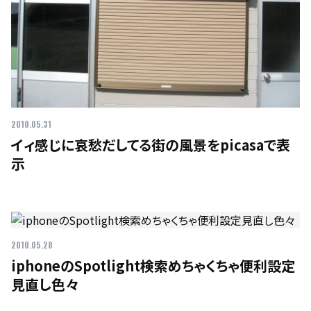
2010.05.31
イィ感じに哀愁だしてる街の風景をpicasaで表
示
2010.05.28
iphoneのSpotlight検索めちゃくちゃ便利設定
見直し色々