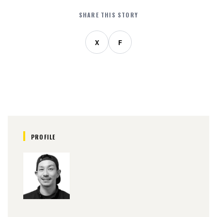
SHARE THIS STORY
X
F
PROFILE