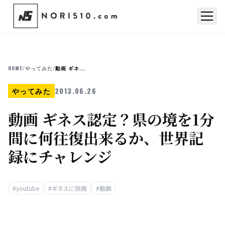
HOME
/
やってみた
/
動画 ギネ...
やってみた
2013.06.26
動画 ギネス認定？県の境を1分
間に何往復出来るか、世界記
録にチャレンジ
#youtube
#ギネスに挑戦
#動画