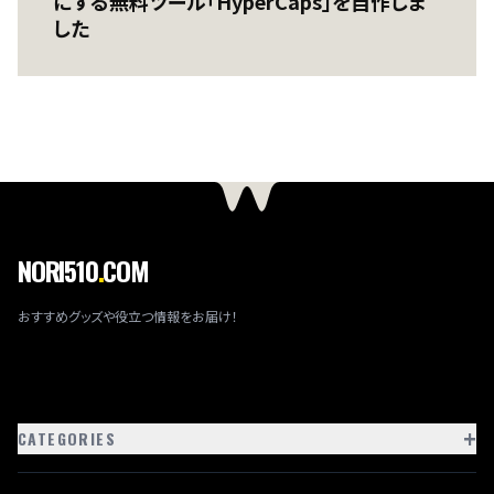
にする無料ツール「HyperCaps」を自作しま
した
NORI510
.
COM
おすすめグッズや役立つ情報をお届け！
+
CATEGORIES