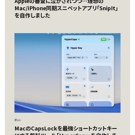
Appleの審査に泣かされつつ…理想の
Mac/iPhone同期スニペットアプリ「SnipIt」
を自作しました
Mac
MacのCapsLockを最強ショートカットキー