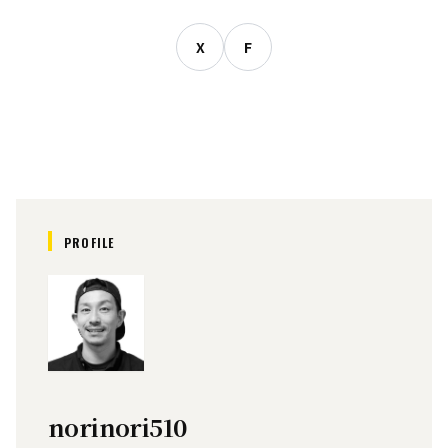
X
F
PROFILE
norinori510