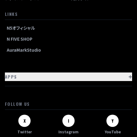
LINKS
N5オフィシャル
N FIVE SHOP
AuraMarkStudio
+
APPS
FOLLOW US
X
I
Y
Twitter
Instagram
YouTube