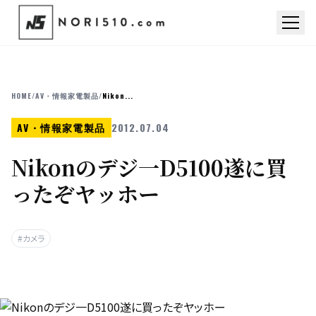
HOME
/
AV・情報家電製品
/
Nikon...
AV・情報家電製品
2012.07.04
Nikonのデジ一D5100遂に買
ったぞヤッホー
#カメラ