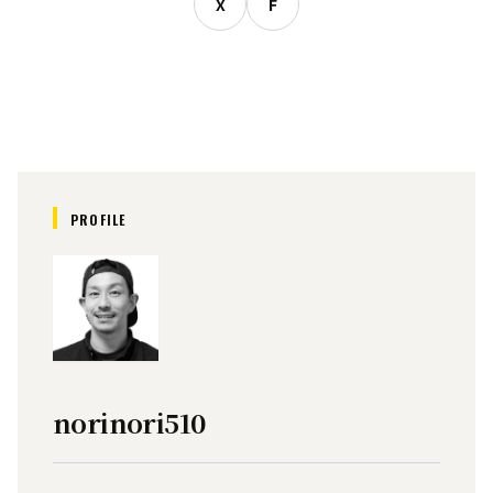
X
F
PROFILE
norinori510