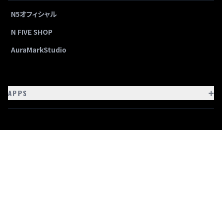
N5オフィシャル
N FIVE SHOP
AuraMarkStudio
+
APPS
FOLLOW US
X
I
Y
Twitter
Instagram
YouTube