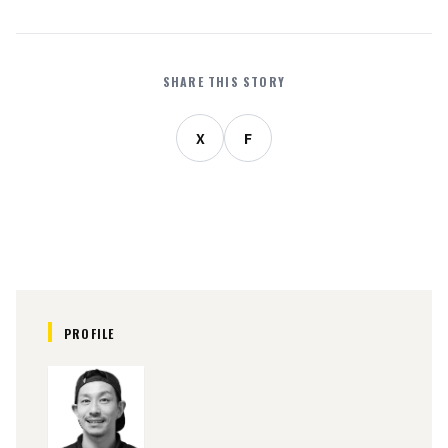
SHARE THIS STORY
X
F
PROFILE