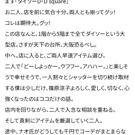
ます「
ダイソーD・D square
」
お二人、店を前に気合十分。両人とも揃ってグッ！
コレは期待大。グッ！
この店なんと、1階から5階まで全てダイソーという大
型店。さすが天下の台所、大阪恐るべし。
中へ。店に入ると、ご両人早速アイテム選び。
二人で「
どーしよっかー。ウフフー。アハハー。
」と楽しそ
うで幸せそうで、一人黙々とシャッターを切り続け取材
する僕は少しだけ、篠原涼子よろしく、愛しく、切なく、心
強くなったのはココだけの話。
店内を回りながら、二人で入念な相談を重ねる。
そして真剣にアイテムを厳選していく二人。
途中、ナオ氏がどうしても千円でコーデがまとまらな