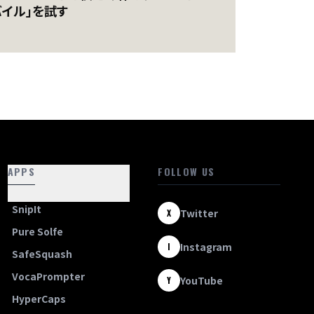
バイル」を試す
APPS
FOLLOW US
SnipIt
Twitter
X
Pure Solfe
Instagram
I
SafeSquash
VocaPrompter
YouTube
Y
HyperCaps