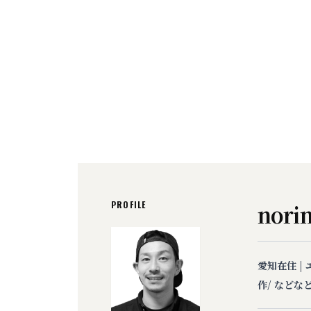
PROFILE
norin
愛知在住 |
作/ などな