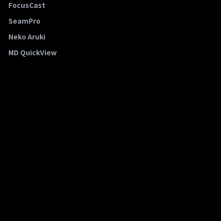
FocusCast
SeamPro
Neko Aruki
MD QuickView