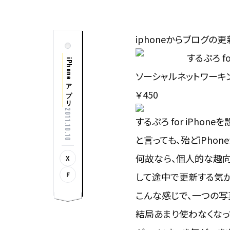
iphoneからブログの更新
するぷろ f
iPhoneアプリ
ソーシャルネットワーキ
￥450
2011.10.10
するぷろ for iPhon
と言っても、殆どiPho
何故なら、個人的な趣向
X
F
して途中で更新する気が
こんな感じで、一つの写
結局あまり使わなくなっ